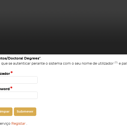
tos/Doctoral Degrees"
.
(1)
 que se autenticar perante o sistema com o seu nome de utilizador
e pal
*
izador
*
sword
serviço
Registar
.