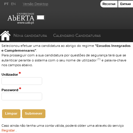
PT
EN
Versão Desktop
Registar
Entrar
Nova candidatura
Calendário Candidaturas
Selecionou efetuar uma candidatura ao abrigo do regime
"Estudos Integrados
e Complementares"
.
Para prosseguir com a sua candidatura por questões de segurança terá que se
(1)
autenticar perante o sistema com o seu nome de utilizador
e palavra-chave
nos campos abaixo.
*
Utilizador
*
Password
Caso ainda não tenha uma conta válida, poderá obter uma através do serviço
Registar
.