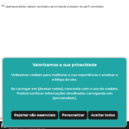
(1)
Apenas poderão realizar candidaturas contas de utilizador do perfil candidato.
Valorizamos a sua privacidade
Utilizamos cookies para melhorar a sua experiência e analisar o
tráfego do site.
Ao carregar em [Aceitar todos], concorda com o uso de cookies.
Poderá verificar informações detalhadas carregando em
[personalizar].
Rejeitar não essenciais
Personalizar
Aceitar todos
POLíTICA PRIVACIDADE
CSSnet - Aplicacao Web | v24.0.6-6-SNAPSHOT