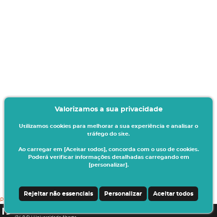
Valorizamos a sua privacidade
Utilizamos cookies para melhorar a sua experiência e analisar o
tráfego do site.
Ao carregar em [Aceitar todos], concorda com o uso de cookies.
Poderá verificar informações detalhadas carregando em
[personalizar].
Rejeitar não essenciais
Personalizar
Aceitar todos
POLíTICA PRIVACIDADE
CSSnet - Aplicacao Web | v24.0.6-6-SNAPSHOT